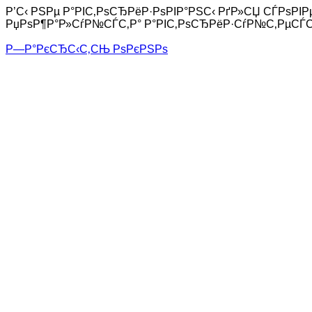
Р’С‹ РЅРµ Р°РІС‚РѕСЂРёР·РѕРІР°РЅС‹ РґР»СЏ СЃРѕР
РџРѕР¶Р°Р»СѓР№СЃС‚Р° Р°РІС‚РѕСЂРёР·СѓР№С‚РµСЃ
Р—Р°РєСЂС‹С‚СЊ РѕРєРЅРѕ